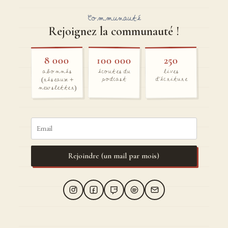
Communauté
Rejoignez la communauté !
100 000
8 000
250
écoutes du
abonnés
lives
d'écriture
podcast
(réseaux +
newsletter)
Rejoindre (un mail par mois)