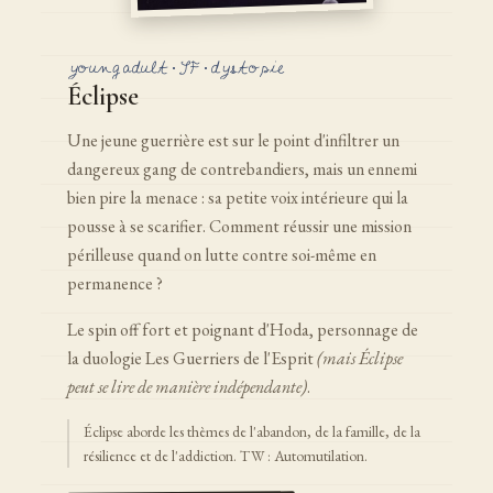
young adult · SF · dystopie
Éclipse
Une jeune guerrière est sur le point d'infiltrer un
dangereux gang de contrebandiers, mais un ennemi
bien pire la menace : sa petite voix intérieure qui la
pousse à se scarifier. Comment réussir une mission
périlleuse quand on lutte contre soi-même en
permanence ?
Le spin off fort et poignant d'Hoda, personnage de
la duologie Les Guerriers de l'Esprit
(mais Éclipse
peut se lire de manière indépendante)
.
Éclipse aborde les thèmes de l'abandon, de la famille, de la
résilience et de l'addiction. TW : Automutilation.